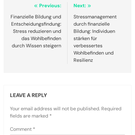
behalten. Überprüfen Sie regelmäßig Ihr finanzielles
Wissen, um das Lernen zu verstärken und
Meilensteine zu feiern. Der Austausch mit
unterstützenden Gemeinschaften kann Ermutigung
und Verantwortung bieten.
Post
Previous:
Next:
navigation
Finanzielle Bildung und
Stressmanagement
Entscheidungsfindung:
durch finanzielle
Stress reduzieren und
Bildung: Individuen
das Wohlbefinden
stärken für
durch Wissen steigern
verbessertes
Wohlbefinden und
Resilienz