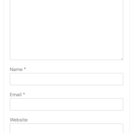
LEAVE A REPLY
Your email address will not be published.
Required
fields are marked
*
Comment
*
Name
*